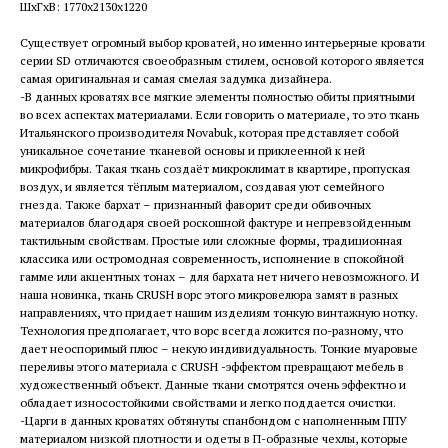
ШxГxВ: 1770x2130x1220
Существует огромный выбор кроватей, но именно интерьерные кровати
серии SD отличаются своеобразным стилем, основой которого является
самая оригинальная и самая смелая задумка дизайнера.
-В данных кроватях все мягкие элементы полностью обиты приятными
во всех аспектах материалами. Если говорить о материале, то это ткань
Итальянского производителя Novabuk, которая представляет собой
уникальное сочетание тканевой основы и приклеенной к ней
микрофибры. Такая ткань создаёт микроклимат в квартире, пропуская
воздух, и является тёплым материалом, создавая уют семейного
гнезда. Также бархат – признанный фаворит среди обивочных
материалов благодаря своей роскошной фактуре и непревзойденным
тактильным свойствам. Простые или сложные формы, традиционная
классика или остромодная современность, исполнение в спокойной
гамме или акцентных тонах – для бархата нет ничего невозможного. И
наша новинка, ткань CRUSH ворс этого микровелюра замят в разных
направлениях, что придает нашим изделиям тонкую винтажную нотку.
Технология предполагает, что ворс всегда ложится по-разному, что
дает неоспоримый плюс – некую индивидуальность. Тонкие муаровые
переливы этого материала с CRUSH -эффектом превращают мебель в
художественный объект. Данные ткани смотрятся очень эффектно и
обладает износостойкими свойствами и легко поддается очистки.
-Царги в данных кроватях обтянуты спанбондом с наполненным ППУ
материалом низкой плотности и одеты в П-образные чехлы, которые