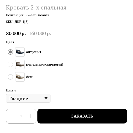
Кровать 2-х спальная
Коллекция: Sweet Dreams
SKU:
ДКР-1[3]
80 000
р.
160 000
р.
Цвет
антрацит
пепельно-коричневый
беж
Царги
ЗАКАЗАТЬ