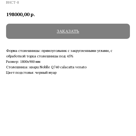
ВНСТ-8
198000,00
р.
ЗАКАЗАТЬ
Форма столешницы: прямоугольник с закругленными углами, с
обработкой торца столешницы под 45%
Размер: 1800х900 мм
Столешница: кварц Noblle Q740 calacatta venato
Цвет подстолья: черный муар