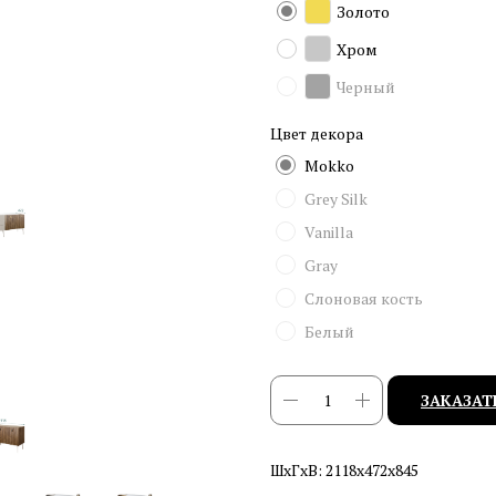
Золото
Хром
Черный
Цвет декора
Mokko
Grey Silk
Vanilla
Gray
Слоновая кость
Белый
ЗАКАЗАТ
ШхГхВ: 2118х472х845