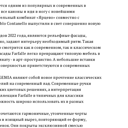
ется одним из популярных и современных в
все каноны и идя в ногу с новейшими
бельный комбинат «Ярцево» совместно с
lo Contanello выпустили в свет совершенно новую
в 2022 года, являются рельефные фасады,
но, задают интерьеру необходимый ритм. Такая
смотрится как в современном, так и классическом
сады Farfalle легко превращают типовую мебель в
нату - в арт-пространство. А небольшие вставки
ой поверхностью приветствуются в современных
MIA являют собой новое прочтение классических
лий на современный лад. Современные ручки
ских цветовых решениях, а интерпретация
оллекции Farfalle в типичных для классики
можность широко использовать их в разных
четаются гармоничные, утонченные черты
а и изящный вырез, повторяющий ее форму,
енок. Они покрыты эксклюзивной смесью