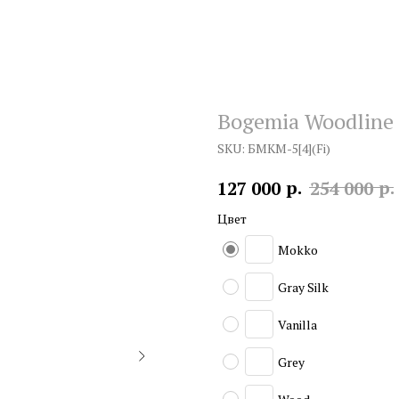
Bogemia Woodline
SKU:
БМКМ-5[4](Fi)
р.
р.
127 000
254 000
Цвет
Mokko
Gray Silk
Vanilla
Grey