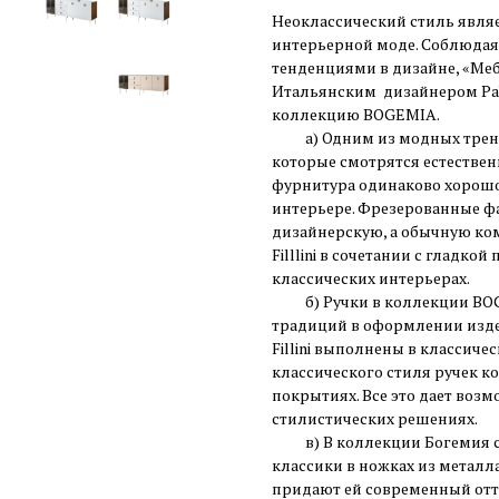
Неоклассический стиль явля
интерьерной моде. Соблюдая 
тенденциями в дизайне, «Ме
Итальянским дизайнером Pab
коллекцию BOGEMIA.
а) Одним из модных трендо
которые смотрятся естествен
фурнитура одинаково хорошо 
интерьере. Фрезерованные фа
дизайнерскую, а обычную ком
Filllini в сочетании с гладк
классических интерьерах.
б) Ручки в коллекции BOGE
традиций в оформлении изде
Fillini выполнены в классиче
классического стиля ручек к
покрытиях. Все это дает воз
стилистических решениях.
в) В коллекции Богемия со
классики в ножках из металл
придают ей современный отт