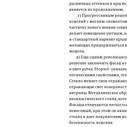
различных оттенков в краске
является их продолжением.
г) Прогрессивным решени
изделий с мягким элементом
частичку нового веяния сов
делает помещение уютным, к
и стандартный вариант крышк
желающих придерживаться к
модели.
д) Еще одним революционн
решение заключить фасад из
в цвет ручек. Stopsol -уник
оптическими свойствами, эт
Стекло меняет свои отражающ
отражающая свет поверхност
витрины. Металлическое обр
неоклассического стиля, кот
Фасады отличаются легкость
невесомый, при этом он явл
стекла и дает покупателям в
безопасность изделия.