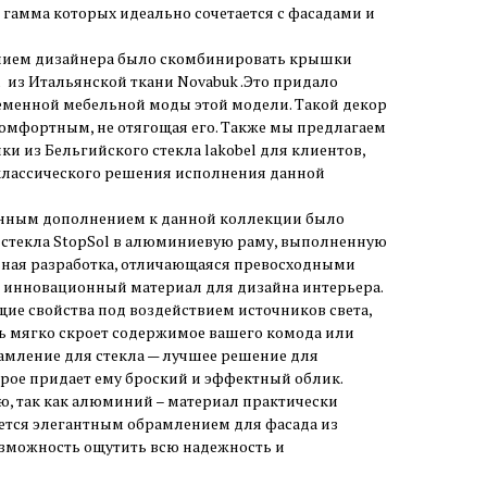
, гамма которых идеально сочетается с фасадами и
ем дизайнера было скомбинировать крышки
 из Итальянской ткани Novabuk .Это придало
ременной мебельной моды этой модели. Такой декор
омфортным, не отягощая его. Также мы предлагаем
и из Бельгийского стекла lakobel для клиентов,
лассического решения исполнения данной
ым дополнением к данной коллекции было
 стекла StopSol в алюминиевую раму, выполненную
альная разработка, отличающаяся превосходными
о инновационный материал для дизайна интерьера.
ие свойства под воздействием источников света,
ь мягко скроет содержимое вашего комода или
амление для стекла — лучшее решение для
орое придает ему броский и эффектный облик.
ю, так как алюминий – материал практически
яется элегантным обрамлением для фасада из
озможность ощутить всю надежность и