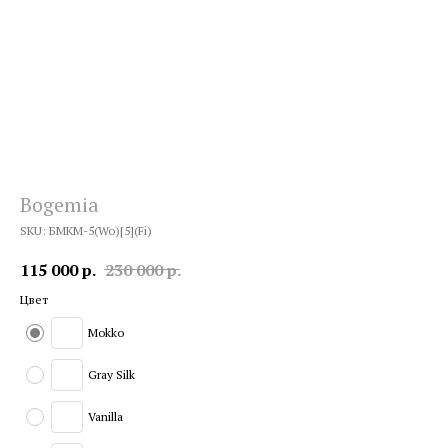
Bogemia
SKU:
БМКМ-5(Wo)[5](Fi)
115 000
р.
230 000
р.
Цвет
Mokko
Gray Silk
Vanilla