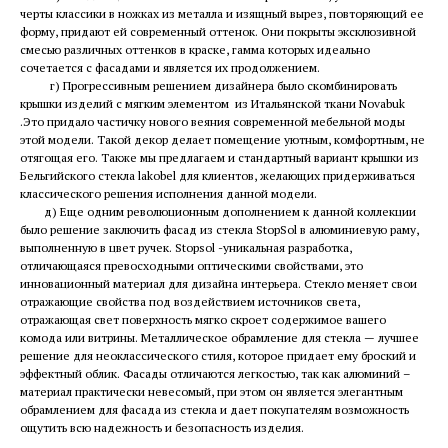
черты классики в ножках из металла и изящный вырез, повторяющий ее
форму, придают ей современный оттенок. Они покрыты эксклюзивной
смесью различных оттенков в краске, гамма которых идеально
сочетается с фасадами и является их продолжением.
г) Прогрессивным решением дизайнера было скомбинировать
крышки изделий с мягким элементом из Итальянской ткани Novabuk
.Это придало частичку нового веяния современной мебельной моды
этой модели. Такой декор делает помещение уютным, комфортным, не
отягощая его. Также мы предлагаем и стандартный вариант крышки из
Бельгийского стекла lakobel для клиентов, желающих придерживаться
классического решения исполнения данной модели.
д) Еще одним революционным дополнением к данной коллекции
было решение заключить фасад из стекла StopSol в алюминиевую раму,
выполненную в цвет ручек. Stopsol -уникальная разработка,
отличающаяся превосходными оптическими свойствами, это
инновационный материал для дизайна интерьера. Стекло меняет свои
отражающие свойства под воздействием источников света,
отражающая свет поверхность мягко скроет содержимое вашего
комода или витрины. Металлическое обрамление для стекла — лучшее
решение для неоклассического стиля, которое придает ему броский и
эффектный облик. Фасады отличаются легкостью, так как алюминий –
материал практически невесомый, при этом он является элегантным
обрамлением для фасада из стекла и дает покупателям возможность
ощутить всю надежность и безопасность изделия.