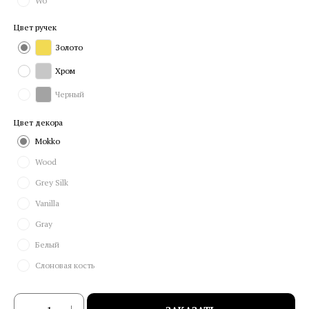
Wo
Цвет ручек
Золото
Хром
Черный
Цвет декора
Mokko
Wood
Grey Silk
Vanilla
Gray
Белый
Слоновая кость