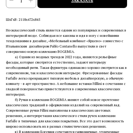
ЗАКАЗАТЬ
ШхГхВ: 2118х472х845
Неоклассический стиль является одним из популярных и современных в
интерьерной моде. Соблюдая все каноны и идя в ногу с новейшими
тенденциями в дизайне, «Мебельный комбинат «Ярцево» совместно с
Итальянским дизайнером Pablo Contanello выпустили в свет
совершенно новую коллекцию BOGEMIA.
а) Одним из модных трендов 2022 года, являются рельефные
фасады, которые смотрятся естественно, задают интерьеру
необходимый ритм. Такая фурнитура одинаково хорошо смотрится как в
современном, так и классическом интерьере. Фрезерованные фасады
Farfalle легко превращают типовую мебель в дизайнерскую, а обычную
комнату - в арт-пространство. А небольшие вставки Filllini в сочетании с
гладкой поверхностью приветствуются в современных классических
интерьерах.
б) Ручки в коллекции BOGEMIA являют собой новое прочтение
классических традиций в оформлении изделий на современный лад.
Современные ручки Fillini выполнены в классических цветовых
решениях, а интерпретация классического стиля ручек коллекции
Farfalle в типичных для классики покрытиях. Все это дает возможность
широко использовать их в разных стилистических решениях.
в) В коллекции Богемия сочетаются гармоничные, утонченные