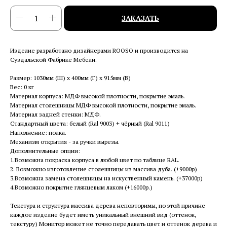
ЗАКАЗАТЬ
Изделие разработано дизайнерами ROOSO и производится на
Суздальской Фабрике Мебели.
Размер: 1030мм (Ш) x 400мм (Г) x 915мм (В)
Вес: 0 кг
Материал корпуса: МДФ высокой плотности, покрытие эмаль.
Материал столешницы МДФ высокой плотности, покрытие эмаль.
Материал задней стенки: МДФ.
Стандартный цвета: белый (Ral 9003) + чёрный (Ral 9011)
Наполнение: полка.
Механизм открытия - за ручки вырезы.
Дополнительные опции:
1.Возможна покраска корпуса в любой цвет по таблице RAL.
2. Возможно изготовление столешницы из массива дуба. (+9000р)
3.Возможна замена столешницы на искуственный камень. (+37000р)
4.Возможно покрытие глянцевым лаком (+16000р.)
Текстура и структура массива дерева неповторимы, по этой причине
каждое изделие будет иметь уникальный внешний вид (оттенок,
текстуру) Монитор может не точно передавать цвет и оттенок дерева и