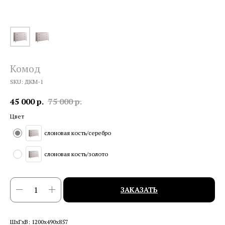
Комод
SKU:
ДКМ-1
45 000
р.
75 000
р.
Цвет
слоновая кость/серебро
слоновая кость/золото
ЗАКАЗАТЬ
ШхГхВ: 1200х490х857