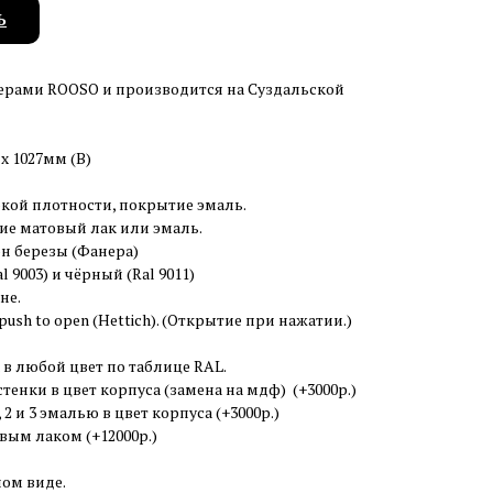
Ь
ерами ROOSO и производится на Суздальской
 x 1027мм (В)
кой плотности, покрытие эмаль.
ие матовый лак или эмаль.
н березы (Фанера)
 9003) и чёрный (Ral 9011)
не.
ush to open (Hettich). (Открытие при нажатии.)
 в любой цвет по таблице RAL.
тенки в цвет корпуса (замена на мдф) (+3000р.)
2 и 3 эмалью в цвет корпуса (+3000р.)
ым лаком (+12000р.)
ном виде.