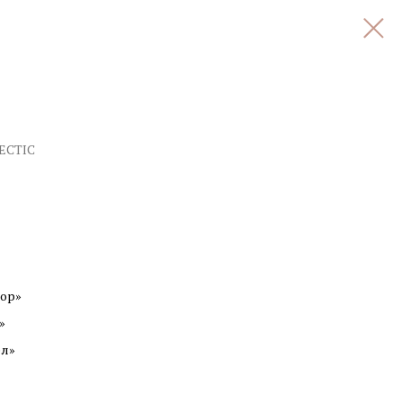
ECTIC
зор»
»
ел»