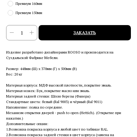
Премиум 160мм
Премиум 150мм
ЗАКАЗАТЬ
Изделие разработано дизайнерами ROOSO и производится на
Суздальской Фабрике Мебели.
Размер: 448мм (Ш) x 370мм (Г) x 500мм (В)
Вес: 20 кг
Материал корпуса: МДФ высокой плотности, покрытие эмаль.
Материал ножек: Бук, покрытие масло или эмаль.
Материал задней стенки: Шпон березы (Фанера)
Стандартные цвета: белый (Ral 9003) и чёрный (Ral 9011)
Наполнение: полка по середине.
Механизм открытия дверей - push to open (Hettich). (Открытие при
нажатии.)
Дополнительные опции:
1.Возможна покраска корпуса в любой цвет по таблице RAL.
2.Возможна покраска задней стенки в цвет корпуса (замена на