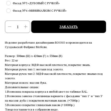
Фасад №3 «ДУБОВЫЙ С РУЧКОЙ»
Фасад №4 «МИНИМАЛИЗМ С РУЧКОЙ»
ЗАКАЗАТЬ
Изделие разработано дизайнерами ROOSO и производится на
Суздальской Фабрике Мебели.
Размер: 500мм (Ш) x 420мм (Г) x 530мм (В)
Вес: 22 кг
Материал корпуса: МДФ высокой плотности, покрытие эмаль.
Материал ручек тип 1: металл под золото.
Материал ручек тип 2: МДФ высокой плотности, покрытие эмалью под
золото.
Материал ножек: массив бука.
Дополнительные опции:
1.Возможна покраска корпуса в любой цвет по таблице RAL.
2.Возможна замена столешницы варианта с фасадами "тип 1" и "тип 3"
на массив дуба с покрытием матовым лаком. (+7000р.)
3.Возможно покрытие глянцевым лаком (+10000р.)
Товар поставляется в собранном виде.