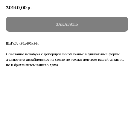
30140,00
р.
ЗАКАЗАТЬ
ШхГхВ: 495х495х544
Сочетание новабука с декорированной тканью и уникальные формы
делают это дизайнерское изделие не только центром вашей спальни,
но и бриллиантом вашего дома