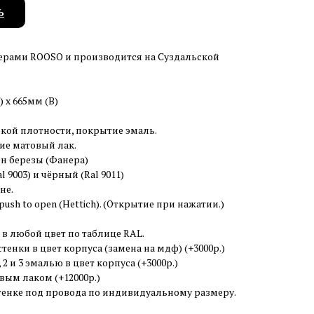
Ь
ерами ROOSO и производится на Суздальской
) x 665мм (В)
кой плотности, покрытие эмаль.
ие матовый лак.
н березы (Фанера)
 9003) и чёрный (Ral 9011)
не.
ush to open (Hettich). (Открытие при нажатии.)
 в любой цвет по таблице RAL.
тенки в цвет корпуса (замена на мдф) (+3000р.)
2 и 3 эмалью в цвет корпуса (+3000р.)
ым лаком (+12000р.)
стенке под провода по индивидуальному размеру.