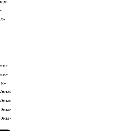
зор»
»
ел»
0мм»
0мм»
мм»
60мм»
60мм»
50мм»
50мм»