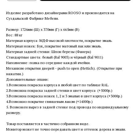
Изделие разработано дизайнерами ROOSO и производится на
Суздальской Фабрике Мебели.
Размер: 1726мм (Ш) x 370мм (Г) x 665мм (В)
Вес: 88 кг
Материал корпуса: МДФ высокой плотности, покрытие эмаль.
Материал ножек: Бук, покрытие матовый лак или эмаль.
Материал задней стенки: Шпон березы (Фанера)
Стандартные цвета: белый (Ral 9003) и чёрный (Ral 9011)
Наполнение: полка по середине каждой ячейки.
Механизм открытия дверей - push to open (Hettich). (Открытие при
нажатии.)
Дополнительные опции:
1.Возможна покраска корпуса в любой цвет по таблице RAL.
2.Возможна покраска задней стенки в цвет корпуса (+5000р.)
3.Возможна покраска ножек 1, 2 и 3 эмалью в цвет корпуса (+3000р.)
4.Возможно покрытие глянцевым лаком (+14000р.)
5. Возможен вырез в задней стенке под провода по индивидуальному
размеру.
Товар поставляется в частично собранном виде.
Монитор может не точно передавать цвет и оттенок дерева и эмали.