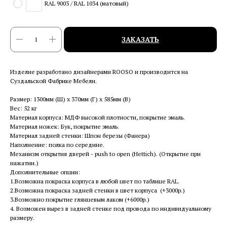
RAL 9003 / RAL 1034 (матовый)
ЗАКАЗАТЬ
Изделие разработано дизайнерами ROOSO и производится на
Суздальской Фабрике Мебели.
Размер: 1300мм (Ш) x 370мм (Г) x 585мм (В)
Вес: 52 кг
Материал корпуса: МДФ высокой плотности, покрытие эмаль.
Материал ножек: Бук, покрытие эмаль.
Материал задней стенки: Шпон березы (Фанера)
Наполнение: полка по середине.
Механизм открытия дверей - push to open (Hettich). (Открытие при
нажатии.)
Дополнительные опции:
1.Возможна покраска корпуса в любой цвет по таблице RAL.
2.Возможна покраска задней стенки в цвет корпуса (+3000р.)
3.Возможно покрытие глянцевым лаком (+6000р.)
4. Возможен вырез в задней стенке под провода по индивидуальному
размеру.