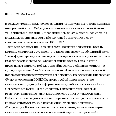
ШхГхВ: 2118х415х520
Неоклассический стиль является одним из популярных и современных в
интерьерной моде. Соблюдая все каноны и идя в ногу с новейшими
тенденциями в дизайне, «Мебельный комбинат «Ярцево» совместно с
Итальянским дизайнером Pablo Contanello выпустили в свет
совершенно новую коллекцию BOGEMIA.
-Одним из модных трендов 2022 года, являются рельефные фасады,
которые смотрятся естественно, задают интерьеру необходимый ритм.
Такая фурнитура одинаково хорошо смотрится как в современном, так и
классическом интерьере. Фрезерованные фасады Farfalle легко
превращают типовую мебель в дизайнерскую, а обычную комнату - в
арт-пространство. А небольшие вставки Filllini в сочетании с гладкой
поверхностью приветствуются в современных классических интерьерах.
-Ручки в коллекции BOGEMIA являют собой новое прочтение
классических традиций в оформлении изделий на современный лад.
Современные ручки Fillini выполнены в классических цветовых
решениях, а интерпретация классического стиля ручек коллекции
Farfalle в типичных для классики покрытиях. Все это дает возможность
широко использовать их в разных стилистических решениях.
-В коллекции Богемия сочетаются гармоничные, утонченные черты
классики в ножках из металла и изящный вырез, повторяющий ее