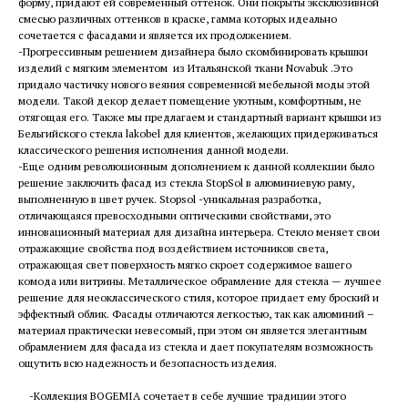
форму, придают ей современный оттенок. Они покрыты эксклюзивной
смесью различных оттенков в краске, гамма которых идеально
сочетается с фасадами и является их продолжением.
-Прогрессивным решением дизайнера было скомбинировать крышки
изделий с мягким элементом из Итальянской ткани Novabuk .Это
придало частичку нового веяния современной мебельной моды этой
модели. Такой декор делает помещение уютным, комфортным, не
отягощая его. Также мы предлагаем и стандартный вариант крышки из
Бельгийского стекла lakobel для клиентов, желающих придерживаться
классического решения исполнения данной модели.
-Еще одним революционным дополнением к данной коллекции было
решение заключить фасад из стекла StopSol в алюминиевую раму,
выполненную в цвет ручек. Stopsol -уникальная разработка,
отличающаяся превосходными оптическими свойствами, это
инновационный материал для дизайна интерьера. Стекло меняет свои
отражающие свойства под воздействием источников света,
отражающая свет поверхность мягко скроет содержимое вашего
комода или витрины. Металлическое обрамление для стекла — лучшее
решение для неоклассического стиля, которое придает ему броский и
эффектный облик. Фасады отличаются легкостью, так как алюминий –
материал практически невесомый, при этом он является элегантным
обрамлением для фасада из стекла и дает покупателям возможность
ощутить всю надежность и безопасность изделия.
-Коллекция BOGEMIA сочетает в себе лучшие традиции этого