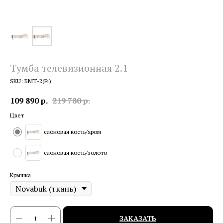
Тумба телевизионная 2.1
SKU:
БМТ-2(Fi)
109 890
р.
219 780
р.
Цвет
слоновая кость/хром
слоновая кость/золото
Крышка
ЗАКАЗАТЬ