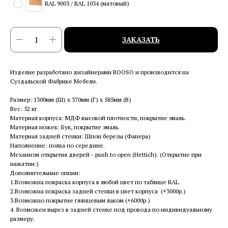
RAL 9003 / RAL 1034 (матовый)
ЗАКАЗАТЬ
Изделие разработано дизайнерами ROOSO и производится на
Суздальской Фабрике Мебели.
Размер: 1300мм (Ш) x 370мм (Г) x 585мм (В)
Вес: 52 кг
Материал корпуса: МДФ высокой плотности, покрытие эмаль.
Материал ножек: Бук, покрытие эмаль.
Материал задней стенки: Шпон березы (Фанера)
Наполнение: полка по середине.
Механизм открытия дверей - push to open (Hettich). (Открытие при
нажатии.)
Дополнительные опции:
1.Возможна покраска корпуса в любой цвет по таблице RAL.
2.Возможна покраска задней стенки в цвет корпуса (+3000р.)
3.Возможно покрытие глянцевым лаком (+6000р.)
4. Возможен вырез в задней стенке под провода по индивидуальному
размеру.