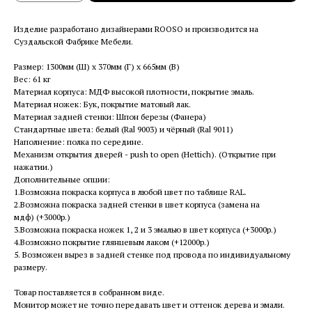
Изделие разработано дизайнерами ROOSO и производится на
Суздальской Фабрике Мебели.
Размер: 1300мм (Ш) x 370мм (Г) x 665мм (В)
Вес: 61 кг
Материал корпуса: МДФ высокой плотности, покрытие эмаль.
Материал ножек: Бук, покрытие матовый лак.
Материал задней стенки: Шпон березы (Фанера)
Стандартные цвета: белый (Ral 9003) и чёрный (Ral 9011)
Наполнение: полка по середине.
Механизм открытия дверей - push to open (Hettich). (Открытие при
нажатии.)
Дополнительные опции:
1.Возможна покраска корпуса в любой цвет по таблице RAL.
2.Возможна покраска задней стенки в цвет корпуса (замена на
мдф) (+3000р.)
3.Возможна покраска ножек 1, 2 и 3 эмалью в цвет корпуса (+3000р.)
4.Возможно покрытие глянцевым лаком (+12000р.)
5. Возможен вырез в задней стенке под провода по индивидуальному
размеру.
Товар поставляется в собранном виде.
Монитор может не точно передавать цвет и оттенок дерева и эмали.