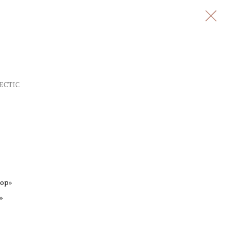
ECTIC
зор»
»