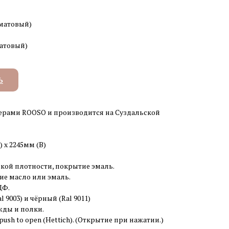
(матовый)
матовый)
Ь
ерами ROOSO и производится на Суздальской
) x 2245мм (В)
кой плотности, покрытие эмаль.
ие масло или эмаль.
ДФ.
 9003) и чёрный (Ral 9011)
жды и полки.
ush to open (Hettich). (Открытие при нажатии.)