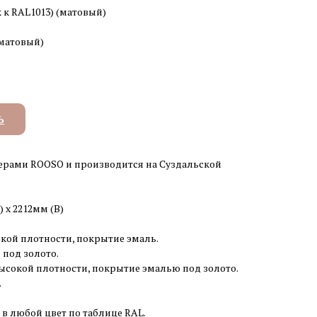
 к RAL1013) (матовый)
(матовый)
Ь
ерами ROOSO и производится на Суздальской
) x 2212мм (В)
кой плотности, покрытие эмаль.
 под золото.
ысокой плотности, покрытие эмалью под золото.
.
 в любой цвет по таблице RAL.