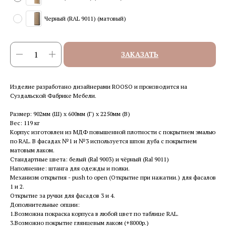
Черный (RAL 9011) (матовый)
ЗАКАЗАТЬ
Изделие разработано дизайнерами ROOSO и производится на
Суздальской Фабрике Мебели.
Размер: 902мм (Ш) x 600мм (Г) x 2250мм (В)
Вес: 119 кг
Корпус изготовлен из МДФ повышенной плотности с покрытием эмалью
по RAL. В фасадах №1 и №3 используется шпон дуба с покрытием
матовым лаком.
Стандартные цвета: белый (Ral 9003) и чёрный (Ral 9011)
Наполнение: штанга для одежды и полки.
Механизм открытия - push to open (Открытие при нажатии.) для фасалов
1 и 2.
Открытие за ручки для фасадов 3 и 4.
Дополнительные опции:
1.Возможна покраска корпуса в любой цвет по таблице RAL.
3.Возможно покрытие глянцевым лаком (+8000р.)