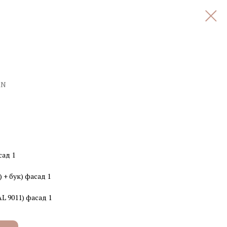
RN
сад 1
 + бук) фасад 1
L 9011) фасад 1