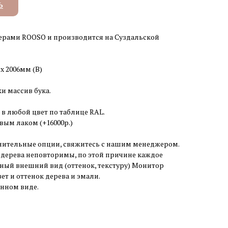
Ь
ерами ROOSO и производится на Суздальской
 x 2006мм (В)
и массив бука.
 в любой цвет по таблице RAL.
ым лаком (+16000р.)
ительные опции, свяжитесь с нашим менеджером.
а дерева неповторимы, по этой причине каждое
ный внешний вид (оттенок, текстуру) Монитор
ет и оттенок дерева и эмали.
анном виде.