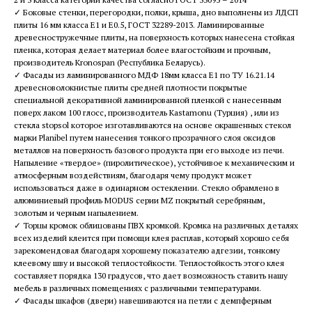
✓ Боковые стенки, перегородки, полки, крыша, дно выполнены из ЛДСП
плиты 16 мм класса Е1 и Е0.5, ГОСТ 32289-2013. Ламинированные
древесностружечные плиты, на поверхность которых нанесена стойкая
пленка, которая делает материал более влагостойким и прочным,
производитель Kronospan (Республика Беларусь).
✓ Фасады из ламинированного МДФ 18мм класса Е1 по ТУ 16.21.14
древесноволокнистые плиты средней плотности покрытые
специальной декоративной ламинированной пленкой с нанесенным
поверх лаком 100 глосс, производитель Kastamonu (Турция) , или из
стекла stopsol которое изготавливаются на основе окрашенных стекол
марки Planibel путем нанесения тонкого прозрачного слоя оксидов
металлов на поверхность базового продукта при его выходе из печи.
Напыление «твердое» (пиролитическое), устойчивое к механическим и
атмосферным воздействиям, благодаря чему продукт может
использоваться даже в одинарном остеклении. Стекло обрамлено в
алюминиевый профиль MODUS серии MZ покрытый серебряным,
золотым и черным напылением.
✓ Торцы кромок облицованы ПВХ кромкой. Кромка на различных деталях
всех изделий клеится при помощи клея расплав, который хорошо себя
зарекомендовал благодаря хорошему показателю адгезии, тонкому
клеевому шву и высокой теплостойкости. Теплостойкость этого клея
составляет порядка 130 градусов, что дает возможность ставить нашу
мебель в различных помещениях с различными температурами.
✓ Фасады шкафов (двери) навешиваются на петли с демпферным