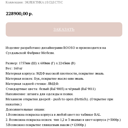
Коллекция: ЭКЛЕКТИКА | ECLECTIC
228900,00
р.
ЗАКАЗАТЬ
Изделие разработано дизайнерами ROOSO и производится на
Суздальской Фабрике Мебели.
Размер: 1757мм (Ш) x 600мм (Г) x 2245мм (В)
Вес: 160 кг
Материал корпуса: МДФ высокой плотности, покрытие эмаль.
Материал ножек: Бук, покрытие масло или эмаль.
Материал задней стенки: ЛМДФ.
Стандартные цвета: белый (Ral 9003) и чёрный (Ral 9011)
Наполнение: штанга для одежды и полки.
Механизм открытия дверей - push to open (Hettich). (Открытие при
нажатии.)
Дополнительные опции:
1.Возможна покраска корпуса в любой цвет по таблице RAL.
2. Возможна покраска ножек тип 1,2 и 3 эмалью в цвет корпуса (+5000р.)
3.Возможно покрытие глянцевым лаком (+12000р.)