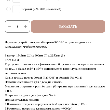
Черный (RAL 9011) (матовый)
ЗАКАЗАТЬ
Изделие разработано дизайнерами ROOSO и производится на
Суздальской Фабрике Мебели.
Размер: 1745мм (Ш) x 600мм (Г) x 2250мм (В)
Вес: 131 кг
Корпус изготовлен из мдф повышенной плотности с покрытием эмалью
по RAL. В фасадах №1 и №3 используется шпон дуба с покрытием
матовым лаком.
Стандартные цвета: белый (Ral 9003) и чёрный (Ral 9011)
Наполнение: штанга для одежды и полки.
Механизм открытия - push to open (Открытие при нажатии.) для фасалов
1 и 2.
Открытие за ручки для фасадов 3 и 4.
Дополнительные опции:
1.Возможна покраска корпуса в любой цвет по таблице RAL.
3.Возможно покрытие глянцевым лаком (+9000р.)