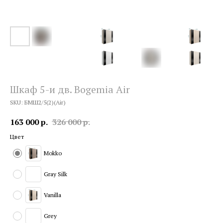
Шкаф 5-и дв. Bogemia Air
SKU:
БМШ2/5(2)(Air)
163 000
р.
326 000
р.
Цвет
Mokko
Gray Silk
Vanilla
Grey