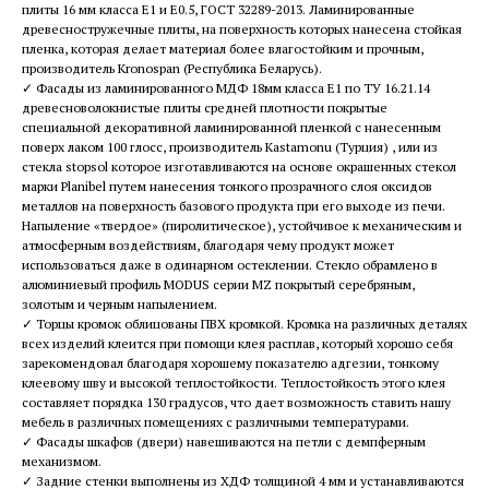
плиты 16 мм класса Е1 и Е0.5, ГОСТ 32289-2013. Ламинированные
древесностружечные плиты, на поверхность которых нанесена стойкая
пленка, которая делает материал более влагостойким и прочным,
производитель Kronospan (Республика Беларусь).
✓ Фасады из ламинированного МДФ 18мм класса Е1 по ТУ 16.21.14
древесноволокнистые плиты средней плотности покрытые
специальной декоративной ламинированной пленкой с нанесенным
поверх лаком 100 глосс, производитель Kastamonu (Турция) , или из
стекла stopsol которое изготавливаются на основе окрашенных стекол
марки Planibel путем нанесения тонкого прозрачного слоя оксидов
металлов на поверхность базового продукта при его выходе из печи.
Напыление «твердое» (пиролитическое), устойчивое к механическим и
атмосферным воздействиям, благодаря чему продукт может
использоваться даже в одинарном остеклении. Стекло обрамлено в
алюминиевый профиль MODUS серии MZ покрытый серебряным,
золотым и черным напылением.
✓ Торцы кромок облицованы ПВХ кромкой. Кромка на различных деталях
всех изделий клеится при помощи клея расплав, который хорошо себя
зарекомендовал благодаря хорошему показателю адгезии, тонкому
клеевому шву и высокой теплостойкости. Теплостойкость этого клея
составляет порядка 130 градусов, что дает возможность ставить нашу
мебель в различных помещениях с различными температурами.
✓ Фасады шкафов (двери) навешиваются на петли с демпферным
механизмом.
✓ Задние стенки выполнены из ХДФ толщиной 4 мм и устанавливаются