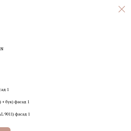
RN
сад 1
 + бук) фасад 1
L 9011) фасад 1