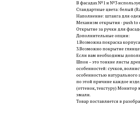
В фасадах №1 и №3 использу
Стандартные цвета: белый (Ral
Наполнение: штанга для оде
Механизм открытия - push to 
Открытие за ручки для фасадов
Дополнительные опции:
1.Возможна покраска корпуса
3.Возможно покрытие глянцев
Если вам необходимы дополн
Шпон – это тонкие листы дре
особенностей: сучков, волнис
особенностью натурального ш
по этой причине каждое изд
(оттенок, текстуру) Монитор 
эмали.
Товар поставляется в разобр