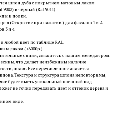
ется шпон дуба с покрытием матовым лаком.
 9003) и чёрный (Ral 9011)
жды и полки.
open (Открытие при нажатии.) для фасалов 1 и 2.
 3 и 4.
 в любой цвет по таблице RAL.
ым лаком (+8000р.)
ительные опции, свяжитесь с нашим менеджером.
весины, что делает неизбежным наличие
тости, полос. Все перечисленное является
пона. Текстура и структура шпона неповторимы,
елие будет иметь уникальный внешний вид
может не точно передавать цвет и оттенок дерева и
анном виде.